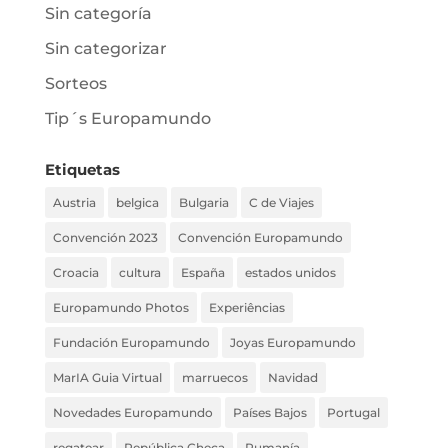
Sin categoría
Sin categorizar
Sorteos
Tip´s Europamundo
Etiquetas
Austria
belgica
Bulgaria
C de Viajes
Convención 2023
Convención Europamundo
Croacia
cultura
España
estados unidos
Europamundo Photos
Experiências
Fundación Europamundo
Joyas Europamundo
MarIA Guia Virtual
marruecos
Navidad
Novedades Europamundo
Países Bajos
Portugal
regatear
República Checa
Rumanía