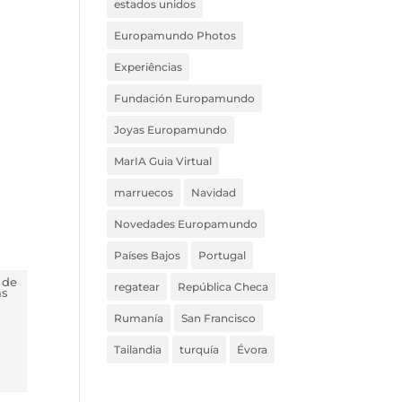
estados unidos
Europamundo Photos
Experiências
Fundación Europamundo
Joyas Europamundo
MarIA Guia Virtual
marruecos
Navidad
Novedades Europamundo
Países Bajos
Portugal
 de
regatear
República Checa
ás
Rumanía
San Francisco
Tailandia
turquía
Évora