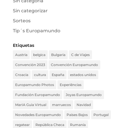
Sin categoría
Sin categorizar
Sorteos
Tip´s Europamundo
Etiquetas
Austria
belgica
Bulgaria
C de Viajes
Convención 2023
Convención Europamundo
Croacia
cultura
España
estados unidos
Europamundo Photos
Experiências
Fundación Europamundo
Joyas Europamundo
MarIA Guia Virtual
marruecos
Navidad
Novedades Europamundo
Países Bajos
Portugal
regatear
República Checa
Rumanía