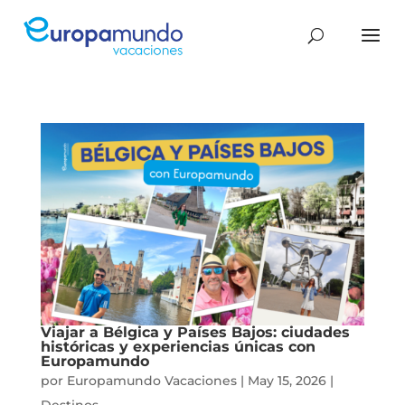
Viajar a Bélgica y Países Bajos: ciudades
históricas y experiencias únicas con
Europamundo
por
Europamundo Vacaciones
|
May 15, 2026
|
Destinos