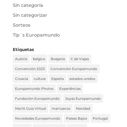
Sin categoría
Sin categorizar
Sorteos
Tip´s Europamundo
Etiquetas
Austria
belgica
Bulgaria
C de Viajes
Convención 2023
Convención Europamundo
Croacia
cultura
España
estados unidos
Europamundo Photos
Experiências
Fundación Europamundo
Joyas Europamundo
MarIA Guia Virtual
marruecos
Navidad
Novedades Europamundo
Países Bajos
Portugal