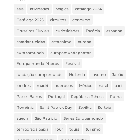
asia
atividades
belgica
catálogo 2024
Catálogo 2025
circuitos
concurso
Cruzeiros Fluviais
curiosidades
Escócia
espanha
estados unidos
estocolmo
europa
europamundo
europamundophotos
Europamundo Photos
Festival
fundação europamundo
Holanda
Inverno
Japão
londres
madri
marrocos
México
natal
paris
Países Baixos
Portugal
República Tcheca
Roma
Romênia
Saint Patrick Day
Sevilha
Sorteio
suecia
São Patricio
Séries Europamundo
temporada baixa
Tour
tours
turismo