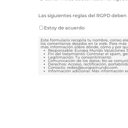
Las siguientes reglas del RGPD deben 
Estoy de acuerdo
Este formulario recopila tu nombre, correo e
los comentarios dejados en la web. Para más 
más información sobre dónde, cómo y por qu
Responsable: Europa Mundo Vacaciones S
Fin del tratamiento: Controlar el spam, g
Legitimación: Tu consentimiento
Comunicación de los datos: No se comunica
Derechos: Acceso, rectificación, portabilida
Contacto: redes@europamundo.com
Información adicional: Más información 