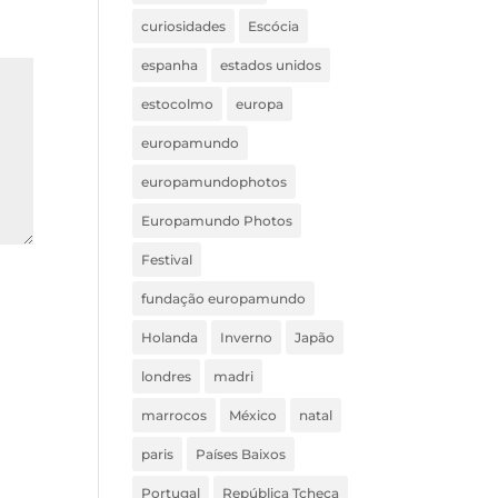
curiosidades
Escócia
espanha
estados unidos
estocolmo
europa
europamundo
europamundophotos
Europamundo Photos
Festival
fundação europamundo
Holanda
Inverno
Japão
londres
madri
marrocos
México
natal
paris
Países Baixos
Portugal
República Tcheca