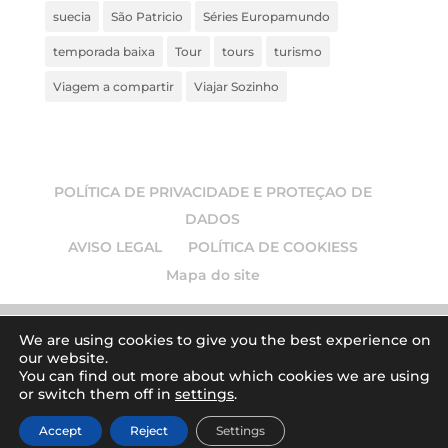
suecia
São Patricio
Séries Europamundo
temporada baixa
Tour
tours
turismo
Viagem a compartir
Viajar Sozinho
POLÍTICA DE PRIVACIDADE E PROTEÇAO DE
DADOS
AVISO LEGAL
POLÍTICA DE COOKIESS
Mapa do site
We are using cookies to give you the best experience on
our website.
© 2026
Europamundo blog
. Todos los derechos
You can find out more about which cookies we are using
or switch them off in
settings
.
reservados.
| Art by
Accept
Reject
Settings