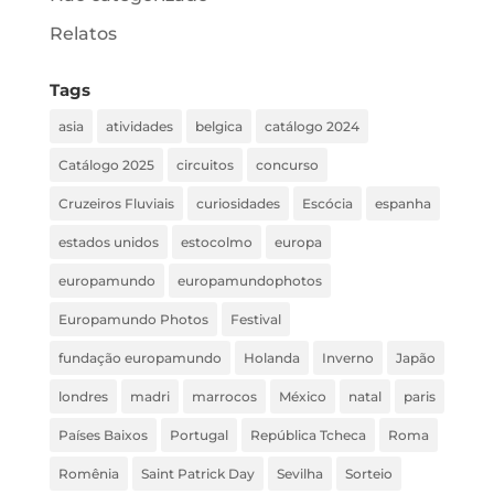
Relatos
Tags
asia
atividades
belgica
catálogo 2024
Catálogo 2025
circuitos
concurso
Cruzeiros Fluviais
curiosidades
Escócia
espanha
estados unidos
estocolmo
europa
europamundo
europamundophotos
Europamundo Photos
Festival
fundação europamundo
Holanda
Inverno
Japão
londres
madri
marrocos
México
natal
paris
Países Baixos
Portugal
República Tcheca
Roma
Romênia
Saint Patrick Day
Sevilha
Sorteio