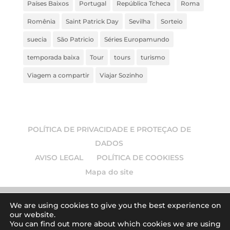
Países Baixos
Portugal
República Tcheca
Roma
Romênia
Saint Patrick Day
Sevilha
Sorteio
suecia
São Patricio
Séries Europamundo
temporada baixa
Tour
tours
turismo
Viagem a compartir
Viajar Sozinho
POLÍTICA DE PRIVACIDADE E PROTEÇAO DE
DADOS
AVISO LEGAL
POLÍTICA DE COOKIESS
Mapa do site
We are using cookies to give you the best experience on
our website.
© 2026
Europamundo blog
. Todos los derechos
You can find out more about which cookies we are using