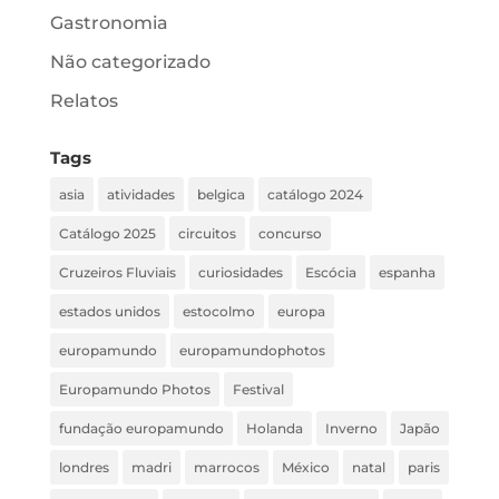
Gastronomia
Não categorizado
Relatos
Tags
asia
atividades
belgica
catálogo 2024
Catálogo 2025
circuitos
concurso
Cruzeiros Fluviais
curiosidades
Escócia
espanha
estados unidos
estocolmo
europa
europamundo
europamundophotos
Europamundo Photos
Festival
fundação europamundo
Holanda
Inverno
Japão
londres
madri
marrocos
México
natal
paris