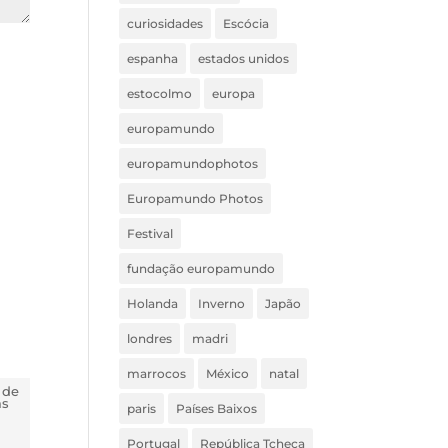
curiosidades
Escócia
espanha
estados unidos
estocolmo
europa
europamundo
europamundophotos
Europamundo Photos
Festival
fundação europamundo
Holanda
Inverno
Japão
londres
madri
marrocos
México
natal
 de
ás
paris
Países Baixos
Portugal
República Tcheca