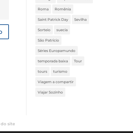
Roma
Romênia
Saint Patrick Day
Sevilha
Sorteio
suecia
São Patricio
Séries Europamundo
temporada baixa
Tour
tours
turismo
Viagem a compartir
Viajar Sozinho
do site