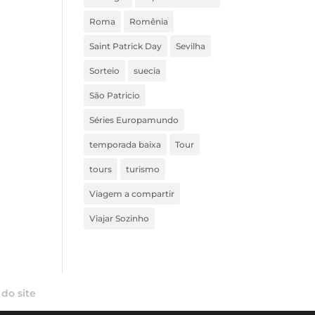
Roma
Romênia
Saint Patrick Day
Sevilha
Sorteio
suecia
São Patricio
Séries Europamundo
temporada baixa
Tour
tours
turismo
Viagem a compartir
Viajar Sozinho
do site