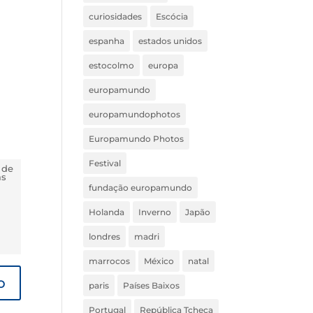
curiosidades
Escócia
espanha
estados unidos
estocolmo
europa
europamundo
europamundophotos
Europamundo Photos
Festival
 de
ás
fundação europamundo
Holanda
Inverno
Japão
londres
madri
marrocos
México
natal
paris
Países Baixos
Portugal
República Tcheca