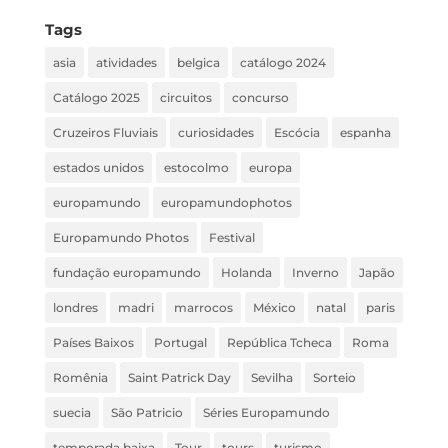
Tags
asia
atividades
belgica
catálogo 2024
Catálogo 2025
circuitos
concurso
Cruzeiros Fluviais
curiosidades
Escócia
espanha
estados unidos
estocolmo
europa
europamundo
europamundophotos
Europamundo Photos
Festival
fundação europamundo
Holanda
Inverno
Japão
londres
madri
marrocos
México
natal
paris
Países Baixos
Portugal
República Tcheca
Roma
Romênia
Saint Patrick Day
Sevilha
Sorteio
suecia
São Patricio
Séries Europamundo
temporada baixa
Tour
tours
turismo