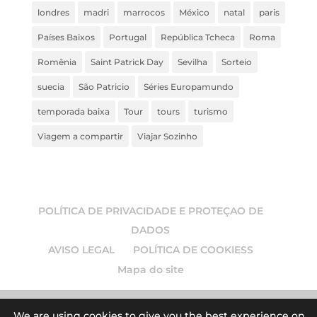
londres
madri
marrocos
México
natal
paris
Países Baixos
Portugal
República Tcheca
Roma
Romênia
Saint Patrick Day
Sevilha
Sorteio
suecia
São Patricio
Séries Europamundo
temporada baixa
Tour
tours
turismo
Viagem a compartir
Viajar Sozinho
POLÍTICA DE PRIVACIDADE E PROTEÇAO DE
DADOS
AVISO LEGAL
POLÍTICA DE COOKIESS
Mapa do site
We are using cookies to give you the best experience on