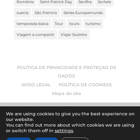
Romênia
Saint Patrick Day
Sevilha
Sorteio
suecia
São Patricio
Séries Europamundo
temporada baixa
Tour
tours
turismo
Viagem a compartir
Viajar Sozinho
POLÍTICA DE PRIVACIDADE E PROTEÇAO DE
DADOS
AVISO LEGAL
POLÍTICA DE COOKIESS
Mapa do site
We are using cookies to give you the best experience on
our website.
© 2026
Europamundo blog
. Todos los derechos
You can find out more about which cookies we are using
or switch them off in
settings
.
reservados.
| Art by