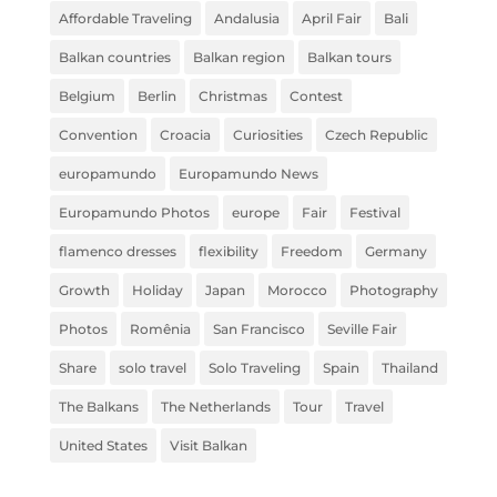
Affordable Traveling
Andalusia
April Fair
Bali
Balkan countries
Balkan region
Balkan tours
Belgium
Berlin
Christmas
Contest
Convention
Croacia
Curiosities
Czech Republic
europamundo
Europamundo News
Europamundo Photos
europe
Fair
Festival
flamenco dresses
flexibility
Freedom
Germany
Growth
Holiday
Japan
Morocco
Photography
Photos
Romênia
San Francisco
Seville Fair
Share
solo travel
Solo Traveling
Spain
Thailand
The Balkans
The Netherlands
Tour
Travel
United States
Visit Balkan