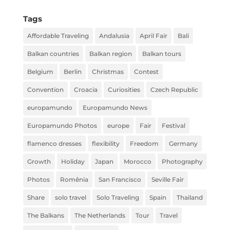
Tags
Affordable Traveling
Andalusia
April Fair
Bali
Balkan countries
Balkan region
Balkan tours
Belgium
Berlin
Christmas
Contest
Convention
Croacia
Curiosities
Czech Republic
europamundo
Europamundo News
Europamundo Photos
europe
Fair
Festival
flamenco dresses
flexibility
Freedom
Germany
Growth
Holiday
Japan
Morocco
Photography
Photos
Romênia
San Francisco
Seville Fair
Share
solo travel
Solo Traveling
Spain
Thailand
The Balkans
The Netherlands
Tour
Travel