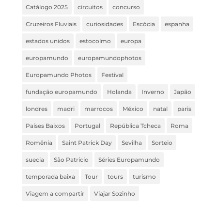
Catálogo 2025
circuitos
concurso
Cruzeiros Fluviais
curiosidades
Escócia
espanha
estados unidos
estocolmo
europa
europamundo
europamundophotos
Europamundo Photos
Festival
fundação europamundo
Holanda
Inverno
Japão
londres
madri
marrocos
México
natal
paris
Países Baixos
Portugal
República Tcheca
Roma
Romênia
Saint Patrick Day
Sevilha
Sorteio
suecia
São Patricio
Séries Europamundo
temporada baixa
Tour
tours
turismo
Viagem a compartir
Viajar Sozinho