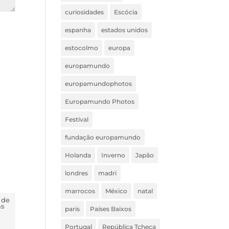
curiosidades
Escócia
espanha
estados unidos
estocolmo
europa
europamundo
europamundophotos
Europamundo Photos
Festival
fundação europamundo
Holanda
Inverno
Japão
londres
madri
marrocos
México
natal
 de
ás
paris
Países Baixos
Portugal
República Tcheca