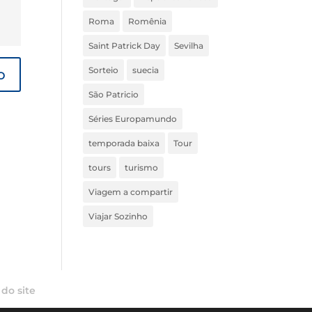
Roma
Romênia
Saint Patrick Day
Sevilha
Sorteio
suecia
São Patricio
Séries Europamundo
temporada baixa
Tour
tours
turismo
Viagem a compartir
Viajar Sozinho
do site