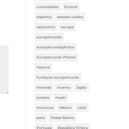
curiosidades
Escócia
espanha
estados unidos
estocolmo
europa
europamundo
europamundophotos
Europamundo Photos
Festival
fundação europamundo
Holanda
Inverno
Japão
londres
madri
marrocos
México
natal
paris
Países Baixos
Portugal
República Tcheca