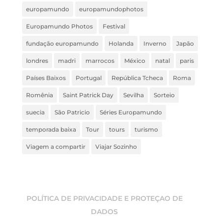
europamundo
europamundophotos
Europamundo Photos
Festival
fundação europamundo
Holanda
Inverno
Japão
londres
madri
marrocos
México
natal
paris
Países Baixos
Portugal
República Tcheca
Roma
Romênia
Saint Patrick Day
Sevilha
Sorteio
suecia
São Patricio
Séries Europamundo
temporada baixa
Tour
tours
turismo
Viagem a compartir
Viajar Sozinho
POLÍTICA DE PRIVACIDADE E PROTEÇAO DE
DADOS