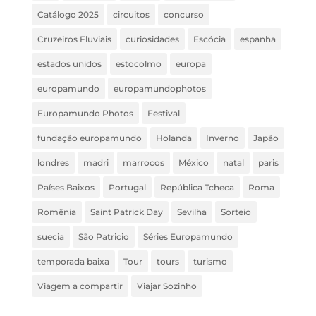
Catálogo 2025
circuitos
concurso
Cruzeiros Fluviais
curiosidades
Escócia
espanha
estados unidos
estocolmo
europa
europamundo
europamundophotos
Europamundo Photos
Festival
fundação europamundo
Holanda
Inverno
Japão
londres
madri
marrocos
México
natal
paris
Países Baixos
Portugal
República Tcheca
Roma
Romênia
Saint Patrick Day
Sevilha
Sorteio
suecia
São Patricio
Séries Europamundo
temporada baixa
Tour
tours
turismo
Viagem a compartir
Viajar Sozinho