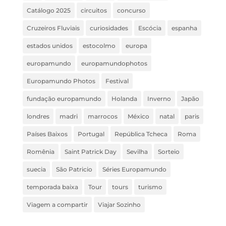
Catálogo 2025
circuitos
concurso
Cruzeiros Fluviais
curiosidades
Escócia
espanha
estados unidos
estocolmo
europa
europamundo
europamundophotos
Europamundo Photos
Festival
fundação europamundo
Holanda
Inverno
Japão
londres
madri
marrocos
México
natal
paris
Países Baixos
Portugal
República Tcheca
Roma
Romênia
Saint Patrick Day
Sevilha
Sorteio
suecia
São Patricio
Séries Europamundo
temporada baixa
Tour
tours
turismo
Viagem a compartir
Viajar Sozinho