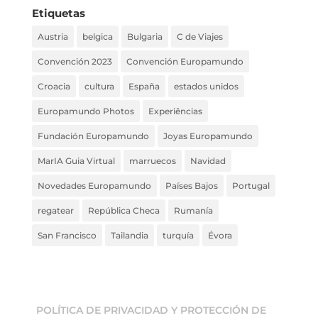
Etiquetas
Austria
belgica
Bulgaria
C de Viajes
Convención 2023
Convención Europamundo
Croacia
cultura
España
estados unidos
Europamundo Photos
Experiências
Fundación Europamundo
Joyas Europamundo
MarIA Guia Virtual
marruecos
Navidad
Novedades Europamundo
Países Bajos
Portugal
regatear
República Checa
Rumanía
San Francisco
Tailandia
turquía
Évora
POLÍTICA DE PRIVACIDAD Y PROTECCIÓN DE