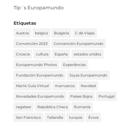
Tip´s Europamundo
Etiquetas
Austria
belgica
Bulgaria
C de Viajes
Convención 2023
Convención Europamundo
Croacia
cultura
España
estados unidos
Europamundo Photos
Experiências
Fundación Europamundo
Joyas Europamundo
MarIA Guia Virtual
marruecos
Navidad
Novedades Europamundo
Países Bajos
Portugal
regatear
República Checa
Rumanía
San Francisco
Tailandia
turquía
Évora