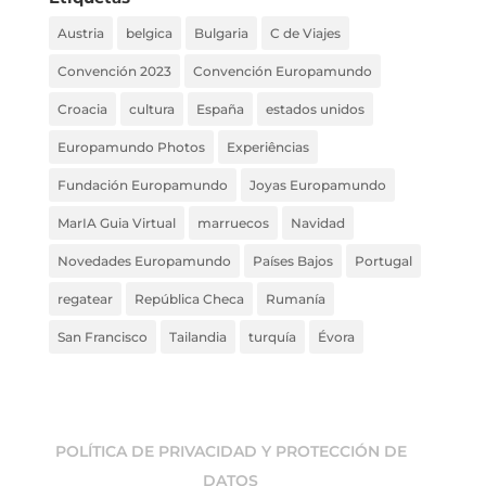
Austria
belgica
Bulgaria
C de Viajes
Convención 2023
Convención Europamundo
Croacia
cultura
España
estados unidos
Europamundo Photos
Experiências
Fundación Europamundo
Joyas Europamundo
MarIA Guia Virtual
marruecos
Navidad
Novedades Europamundo
Países Bajos
Portugal
regatear
República Checa
Rumanía
San Francisco
Tailandia
turquía
Évora
POLÍTICA DE PRIVACIDAD Y PROTECCIÓN DE
DATOS