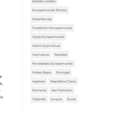
estados unidos
Europamundo Photos
Experiências
Fundación Europamundo
Joyas Europamundo
MarIA Guia Virtual
marruecos
Navidad
Novedades Europamundo
Países Bajos
Portugal
a
regatear
República Checa
s,
n
Rumanía
San Francisco
de
Tailandia
turquía
Évora