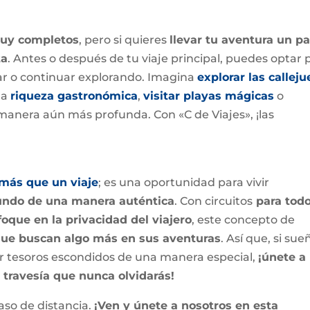
muy completos
, pero si quieres
llevar tu aventura un p
ta
. Antes o después de tu viaje principal, puedes optar 
r o continuar explorando. Imagina
explorar las calleju
la
riqueza gastronómica
,
visitar playas mágicas
o
manera aún más profunda. Con «C de Viajes», ¡las
más que un viaje
; es una oportunidad para vivir
undo de una manera auténtica
. Con circuitos
para tod
oque en la privacidad del viajero
, este concepto de
que buscan algo más en sus aventuras
. Así que, si sue
er tesoros escondidos de una manera especial,
¡únete a
travesía que nunca olvidarás!
aso de distancia.
¡Ven y únete a nosotros en esta