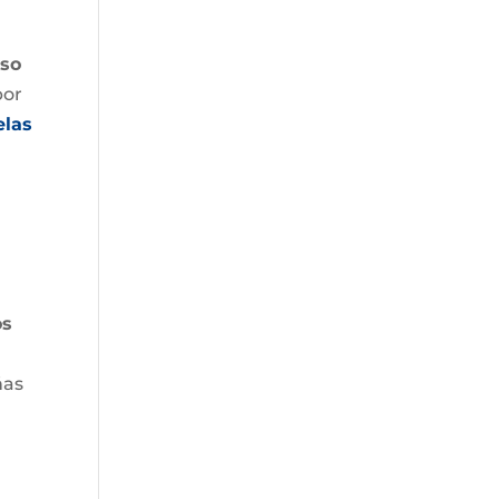
aso
por
elas
os
ñas