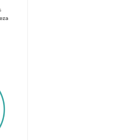
s
ueza