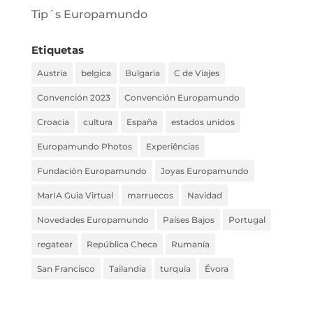
Tip´s Europamundo
Etiquetas
Austria
belgica
Bulgaria
C de Viajes
Convención 2023
Convención Europamundo
Croacia
cultura
España
estados unidos
Europamundo Photos
Experiências
Fundación Europamundo
Joyas Europamundo
MarIA Guia Virtual
marruecos
Navidad
Novedades Europamundo
Países Bajos
Portugal
regatear
República Checa
Rumanía
San Francisco
Tailandia
turquía
Évora