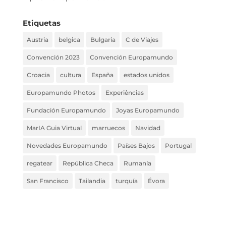
Etiquetas
Austria
belgica
Bulgaria
C de Viajes
Convención 2023
Convención Europamundo
Croacia
cultura
España
estados unidos
Europamundo Photos
Experiências
Fundación Europamundo
Joyas Europamundo
MarIA Guia Virtual
marruecos
Navidad
Novedades Europamundo
Países Bajos
Portugal
regatear
República Checa
Rumanía
San Francisco
Tailandia
turquía
Évora