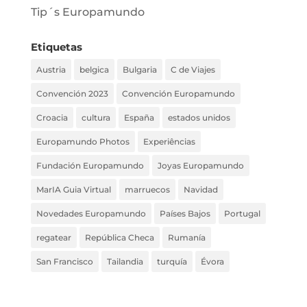
Tip´s Europamundo
Etiquetas
Austria
belgica
Bulgaria
C de Viajes
Convención 2023
Convención Europamundo
Croacia
cultura
España
estados unidos
Europamundo Photos
Experiências
Fundación Europamundo
Joyas Europamundo
MarIA Guia Virtual
marruecos
Navidad
Novedades Europamundo
Países Bajos
Portugal
regatear
República Checa
Rumanía
San Francisco
Tailandia
turquía
Évora