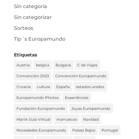
Sin categoría
Sin categorizar
Sorteos
Tip´s Europamundo
Etiquetas
Austria
belgica
Bulgaria
C de Viajes
Convención 2023
Convención Europamundo
Croacia
cultura
España
estados unidos
Europamundo Photos
Experiências
Fundación Europamundo
Joyas Europamundo
MarIA Guia Virtual
marruecos
Navidad
Novedades Europamundo
Países Bajos
Portugal