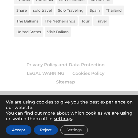
Share
solo travel
Solo Traveling
Spain
Thailand
The Balkans
The Netherlands
Tour
Travel
United States
Visit Balkan
Privacy Policy and Data Protection
LEGAL WARNING
Cookies Policy
Sitemap
We are using cookies to give you the best experience on
our website.
© 2026
Europamundo blog
. Todos los derechos
You can find out more about which cookies we are using
or switch them off in
settings
.
reservados.
| Art by
Accept
Reject
Settings