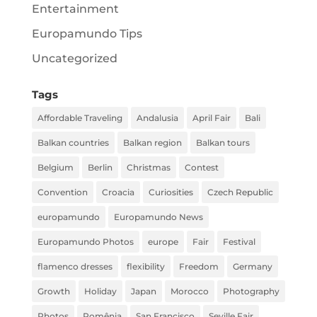
Entertainment
Europamundo Tips
Uncategorized
Tags
Affordable Traveling
Andalusia
April Fair
Bali
Balkan countries
Balkan region
Balkan tours
Belgium
Berlin
Christmas
Contest
Convention
Croacia
Curiosities
Czech Republic
europamundo
Europamundo News
Europamundo Photos
europe
Fair
Festival
flamenco dresses
flexibility
Freedom
Germany
Growth
Holiday
Japan
Morocco
Photography
Photos
Romênia
San Francisco
Seville Fair