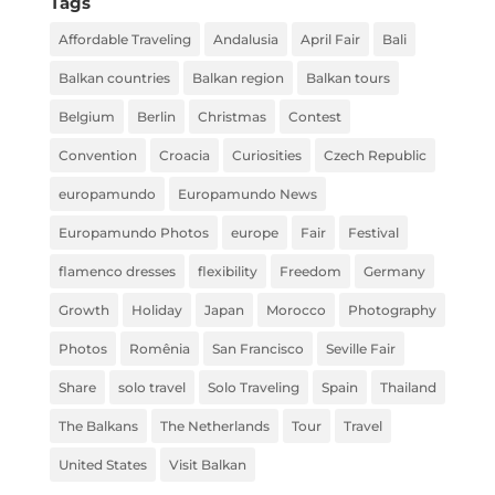
Tags
Affordable Traveling
Andalusia
April Fair
Bali
Balkan countries
Balkan region
Balkan tours
Belgium
Berlin
Christmas
Contest
Convention
Croacia
Curiosities
Czech Republic
europamundo
Europamundo News
Europamundo Photos
europe
Fair
Festival
flamenco dresses
flexibility
Freedom
Germany
Growth
Holiday
Japan
Morocco
Photography
Photos
Romênia
San Francisco
Seville Fair
Share
solo travel
Solo Traveling
Spain
Thailand
The Balkans
The Netherlands
Tour
Travel
United States
Visit Balkan