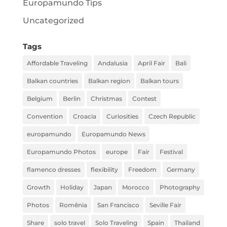
Europamundo Tips
Uncategorized
Tags
Affordable Traveling
Andalusia
April Fair
Bali
Balkan countries
Balkan region
Balkan tours
Belgium
Berlin
Christmas
Contest
Convention
Croacia
Curiosities
Czech Republic
europamundo
Europamundo News
Europamundo Photos
europe
Fair
Festival
flamenco dresses
flexibility
Freedom
Germany
Growth
Holiday
Japan
Morocco
Photography
Photos
Romênia
San Francisco
Seville Fair
Share
solo travel
Solo Traveling
Spain
Thailand