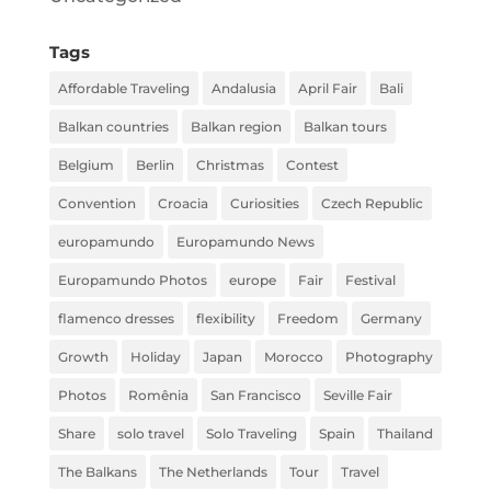
Tags
Affordable Traveling
Andalusia
April Fair
Bali
Balkan countries
Balkan region
Balkan tours
Belgium
Berlin
Christmas
Contest
Convention
Croacia
Curiosities
Czech Republic
europamundo
Europamundo News
Europamundo Photos
europe
Fair
Festival
flamenco dresses
flexibility
Freedom
Germany
Growth
Holiday
Japan
Morocco
Photography
Photos
Romênia
San Francisco
Seville Fair
Share
solo travel
Solo Traveling
Spain
Thailand
The Balkans
The Netherlands
Tour
Travel