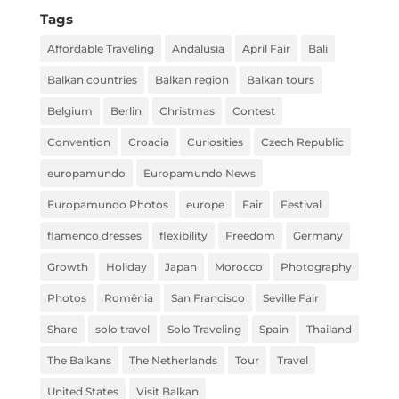
Tags
Affordable Traveling
Andalusia
April Fair
Bali
Balkan countries
Balkan region
Balkan tours
Belgium
Berlin
Christmas
Contest
Convention
Croacia
Curiosities
Czech Republic
europamundo
Europamundo News
Europamundo Photos
europe
Fair
Festival
flamenco dresses
flexibility
Freedom
Germany
Growth
Holiday
Japan
Morocco
Photography
Photos
Romênia
San Francisco
Seville Fair
Share
solo travel
Solo Traveling
Spain
Thailand
The Balkans
The Netherlands
Tour
Travel
United States
Visit Balkan