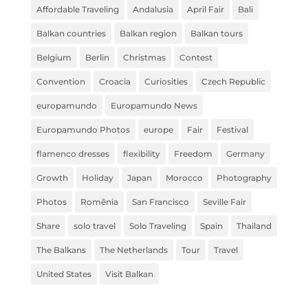
Affordable Traveling
Andalusia
April Fair
Bali
Balkan countries
Balkan region
Balkan tours
Belgium
Berlin
Christmas
Contest
Convention
Croacia
Curiosities
Czech Republic
europamundo
Europamundo News
Europamundo Photos
europe
Fair
Festival
flamenco dresses
flexibility
Freedom
Germany
Growth
Holiday
Japan
Morocco
Photography
Photos
Romênia
San Francisco
Seville Fair
Share
solo travel
Solo Traveling
Spain
Thailand
The Balkans
The Netherlands
Tour
Travel
United States
Visit Balkan