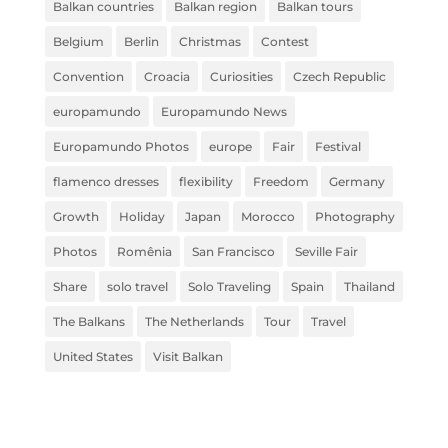
Balkan countries
Balkan region
Balkan tours
Belgium
Berlin
Christmas
Contest
Convention
Croacia
Curiosities
Czech Republic
europamundo
Europamundo News
Europamundo Photos
europe
Fair
Festival
flamenco dresses
flexibility
Freedom
Germany
Growth
Holiday
Japan
Morocco
Photography
Photos
Romênia
San Francisco
Seville Fair
Share
solo travel
Solo Traveling
Spain
Thailand
The Balkans
The Netherlands
Tour
Travel
United States
Visit Balkan