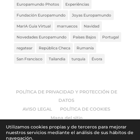
Europamundo Photos
Experiências
Fundación Europamundo
Joyas Europamundo
MarIA Guia Virtual
marruecos
Navidad
Novedades Europamundo
Países Bajos
Portugal
regatear
República Checa
Rumanía
San Francisco
Tailandia
turquía
Évora
POLÍTICA DE PRIVACIDAD Y PROTECCIÓN DE
DATOS
AVISO LEGAL
POLÍTICA DE COOKIES
Mapa del sitio
Utilizamos cookies propias y de terceros para mejorar
nuestros servicios mediante el análisis de sus hábitos de
navegación.