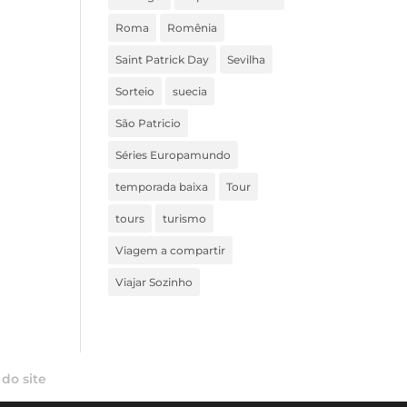
Roma
Romênia
Saint Patrick Day
Sevilha
Sorteio
suecia
São Patricio
Séries Europamundo
temporada baixa
Tour
tours
turismo
Viagem a compartir
Viajar Sozinho
do site