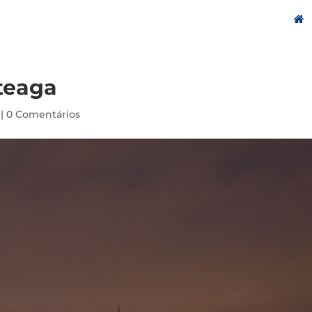
teaga
|
0 Comentários