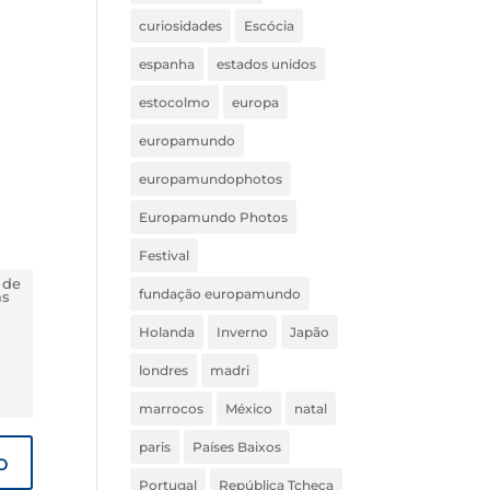
curiosidades
Escócia
espanha
estados unidos
estocolmo
europa
europamundo
europamundophotos
Europamundo Photos
Festival
 de
fundação europamundo
ás
Holanda
Inverno
Japão
londres
madri
marrocos
México
natal
paris
Países Baixos
Portugal
República Tcheca