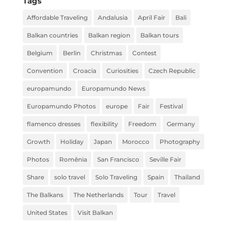
Tags
Affordable Traveling
Andalusia
April Fair
Bali
Balkan countries
Balkan region
Balkan tours
Belgium
Berlin
Christmas
Contest
Convention
Croacia
Curiosities
Czech Republic
europamundo
Europamundo News
Europamundo Photos
europe
Fair
Festival
flamenco dresses
flexibility
Freedom
Germany
Growth
Holiday
Japan
Morocco
Photography
Photos
Romênia
San Francisco
Seville Fair
Share
solo travel
Solo Traveling
Spain
Thailand
The Balkans
The Netherlands
Tour
Travel
United States
Visit Balkan