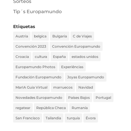
Sorteos
Tip´s Europamundo
Etiquetas
Austria
belgica
Bulgaria
C de Viajes
Convención 2023
Convención Europamundo
Croacia
cultura
España
estados unidos
Europamundo Photos
Experiências
Fundación Europamundo
Joyas Europamundo
MarIA Guia Virtual
marruecos
Navidad
Novedades Europamundo
Países Bajos
Portugal
regatear
República Checa
Rumanía
San Francisco
Tailandia
turquía
Évora