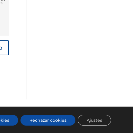
ás
el sitio
kies
Rechazar cookies
Ajustes