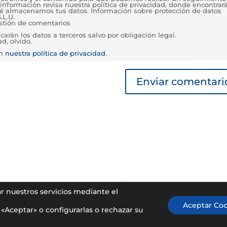
información revisa nuestra política de privacidad, donde encontrar
é almacenamos tus datos. Información sobre protección de datos
.L.U.
estión de comentarios
rán los datos a terceros salvo por obligación legal.
d, olvido.
en
nuestra política de privacidad
.
DE DATOS
AVISO LEGAL
POLÍTICA DE COOKIES
Mapa d
ar nuestros servicios mediante el
Aceptar Coo
«Aceptar» o configurarlas o rechazar su
s reservados.
| Art by