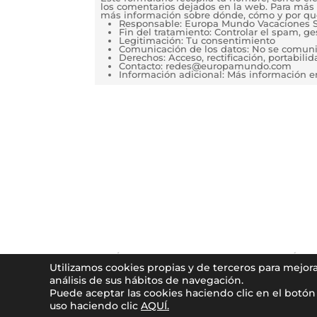
los comentarios dejados en la web. Para más 
más información sobre dónde, cómo y por qu
Responsable: Europa Mundo Vacaciones S
Fin del tratamiento: Controlar el spam, g
Legitimación: Tu consentimiento
Comunicación de los datos: No se comunica
Derechos: Acceso, rectificación, portabilida
Contacto: redes@europamundo.com
Información adicional: Más información 
POLÍTICA DE PRIVACIDAD Y PROTECCIÓN 
Utilizamos cookies propias y de terceros para mejor
análisis de sus hábitos de navegación.
Puede aceptar las cookies haciendo clic en el botón 
© 2026
Europamundo blog
. Todos los derecho
uso haciendo clic
AQUÍ.