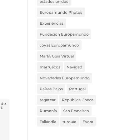
estados unidos
Europamundo Photos
Experiências
Fundación Europamundo
Joyas Europamundo
MarIA Guia Virtual
marruecos
Navidad
Novedades Europamundo
Países Bajos
Portugal
regatear
República Checa
 de
ás
Rumanía
San Francisco
Tailandia
turquía
Évora