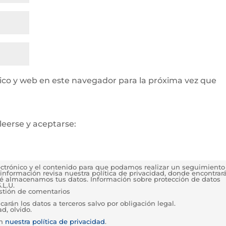
ico y web en este navegador para la próxima vez que
leerse y aceptarse:
lectrónico y el contenido para que podamos realizar un seguimiento
información revisa nuestra política de privacidad, donde encontrar
é almacenamos tus datos. Información sobre protección de datos
.L.U.
estión de comentarios
rán los datos a terceros salvo por obligación legal.
d, olvido.
en
nuestra política de privacidad
.