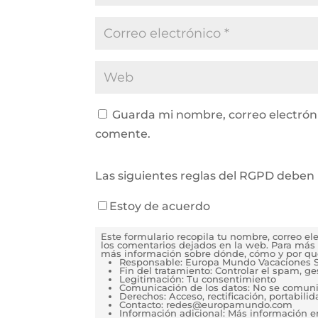
Guarda mi nombre, correo electrón
comente.
Las siguientes reglas del RGPD deben 
Estoy de acuerdo
Este formulario recopila tu nombre, correo e
los comentarios dejados en la web. Para más 
más información sobre dónde, cómo y por qu
Responsable: Europa Mundo Vacaciones S
Fin del tratamiento: Controlar el spam, g
Legitimación: Tu consentimiento
Comunicación de los datos: No se comunica
Derechos: Acceso, rectificación, portabilida
Contacto: redes@europamundo.com
Información adicional: Más información 