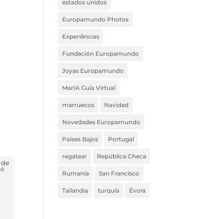
estados unidos
Europamundo Photos
Experiências
Fundación Europamundo
Joyas Europamundo
MarIA Guia Virtual
marruecos
Navidad
Novedades Europamundo
Países Bajos
Portugal
regatear
República Checa
 de
ás
Rumanía
San Francisco
Tailandia
turquía
Évora