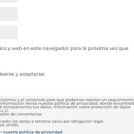
ico y web en este navegador para la próxima vez que
leerse y aceptarse:
lectrónico y el contenido para que podamos realizar un seguimiento
información revisa nuestra política de privacidad, donde encontrar
é almacenamos tus datos. Información sobre protección de datos
.L.U.
estión de comentarios
rán los datos a terceros salvo por obligación legal.
d, olvido.
en
nuestra política de privacidad
.