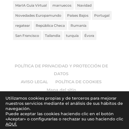
MarIA Guia Virtual
marruecos
Navidad
Novedades Europamundo
Países Bajos
Portugal
regatear
República Checa
Rumanía
San Francisco
Tailandia
turquía
Évora
POLÍTICA DE PRIVACIDAD Y PROTECCIÓN DE
DATOS
AVISO LEGAL
POLÍTICA DE COOKIES
Mapa del sitio
Utilizamos cookies propias y de terceros para mejorar
nuestros servicios mediante el análisis de sus hábitos de
navegación.
Puede aceptar las cookies haciendo clic en el botón
© 2026
Europamundo blog
. Todos los derechos
«Aceptar» o configurarlas o rechazar su uso haciendo clic
AQUÍ.
reservados.
| Art by