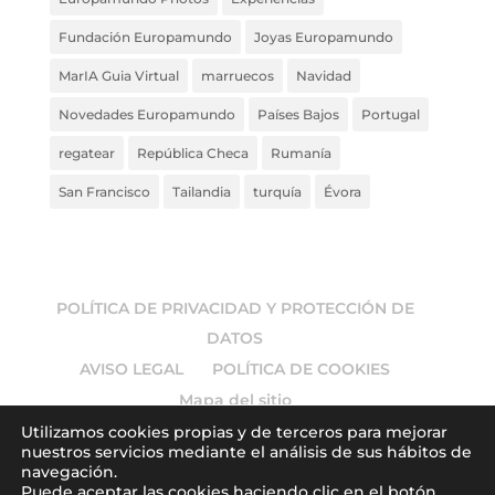
Fundación Europamundo
Joyas Europamundo
MarIA Guia Virtual
marruecos
Navidad
Novedades Europamundo
Países Bajos
Portugal
regatear
República Checa
Rumanía
San Francisco
Tailandia
turquía
Évora
POLÍTICA DE PRIVACIDAD Y PROTECCIÓN DE
DATOS
AVISO LEGAL
POLÍTICA DE COOKIES
Mapa del sitio
Utilizamos cookies propias y de terceros para mejorar
nuestros servicios mediante el análisis de sus hábitos de
navegación.
Puede aceptar las cookies haciendo clic en el botón