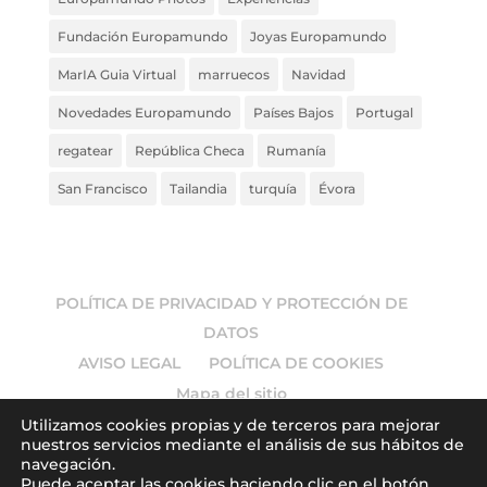
Fundación Europamundo
Joyas Europamundo
MarIA Guia Virtual
marruecos
Navidad
Novedades Europamundo
Países Bajos
Portugal
regatear
República Checa
Rumanía
San Francisco
Tailandia
turquía
Évora
POLÍTICA DE PRIVACIDAD Y PROTECCIÓN DE
DATOS
AVISO LEGAL
POLÍTICA DE COOKIES
Mapa del sitio
Utilizamos cookies propias y de terceros para mejorar
nuestros servicios mediante el análisis de sus hábitos de
navegación.
Puede aceptar las cookies haciendo clic en el botón