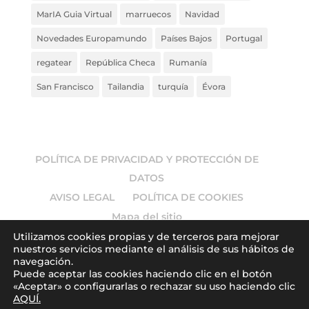
MarIA Guia Virtual
marruecos
Navidad
Novedades Europamundo
Países Bajos
Portugal
regatear
República Checa
Rumanía
San Francisco
Tailandia
turquía
Évora
POLÍTICA DE PRIVACIDAD Y PROTECCIÓN DE
DATOS
AVISO LEGAL
POLÍTICA DE COOKIES
Mapa del sitio
Utilizamos cookies propias y de terceros para mejorar
nuestros servicios mediante el análisis de sus hábitos de
navegación.
Puede aceptar las cookies haciendo clic en el botón
© 2026
Europamundo blog
. Todos los derechos
«Aceptar» o configurarlas o rechazar su uso haciendo clic
AQUÍ.
reservados.
| Art by