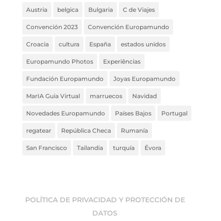
Austria
belgica
Bulgaria
C de Viajes
Convención 2023
Convención Europamundo
Croacia
cultura
España
estados unidos
Europamundo Photos
Experiências
Fundación Europamundo
Joyas Europamundo
MarIA Guia Virtual
marruecos
Navidad
Novedades Europamundo
Países Bajos
Portugal
regatear
República Checa
Rumanía
San Francisco
Tailandia
turquía
Évora
POLÍTICA DE PRIVACIDAD Y PROTECCIÓN DE
DATOS