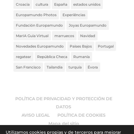
Croacia
cultura
España
estados unidos
Europamundo Photos
Experiências
Fundación Europamundo
Joyas Europamundo
MarIA Guia Virtual
marruecos
Navidad
Novedades Europamundo
Países Bajos
Portugal
regatear
República Checa
Rumanía
San Francisco
Tailandia
turquía
Évora
POLÍTICA DE PRIVACIDAD Y PROTECCIÓN DE
DATOS
AVISO LEGAL
POLÍTICA DE COOKIES
Mapa del sitio
Utilizamos cookies propias y de terceros para mejorar