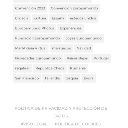
Convención 2023
Convención Europamundo
Croacia
cultura
España
estados unidos
Europamundo Photos
Experiências
Fundación Europamundo
Joyas Europamundo
MarIA Guia Virtual
marruecos
Navidad
Novedades Europamundo
Países Bajos
Portugal
regatear
República Checa
Rumanía
San Francisco
Tailandia
turquía
Évora
POLÍTICA DE PRIVACIDAD Y PROTECCIÓN DE
DATOS
AVISO LEGAL
POLÍTICA DE COOKIES